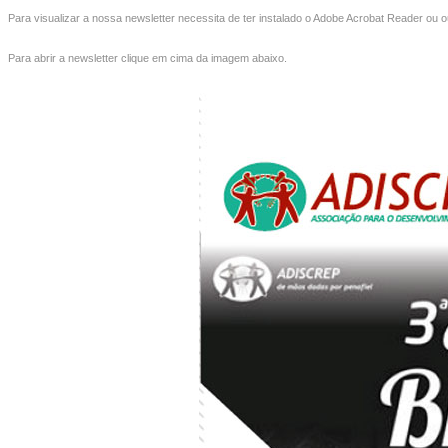
Para visualizar a nossa newsletter necessita de ter instalado o Adobe Acrobat Reader ou o
Para abrir a newsletter clique em cima da imagem abaixo.