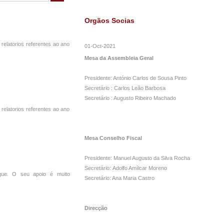
Orgãos Socias
1
2
3
4
5
6
7
8
9
relatorios referentes ao ano
01-Oct-2021
Mesa da Assembleia Geral
Presidente: António Carlos de Sousa Pinto
Secretário : Carlos Leão Barbosa
Secretário : Augusto Ribeiro Machado
relatorios referentes ao ano
Mesa Conselho Fiscal
Presidente: Manuel Augusto da Silva Rocha
Secretário: Adolfo Amílcar Moreno
lgue. O seu apoio é muito
Secretário: Ana Maria Castro
Direcção