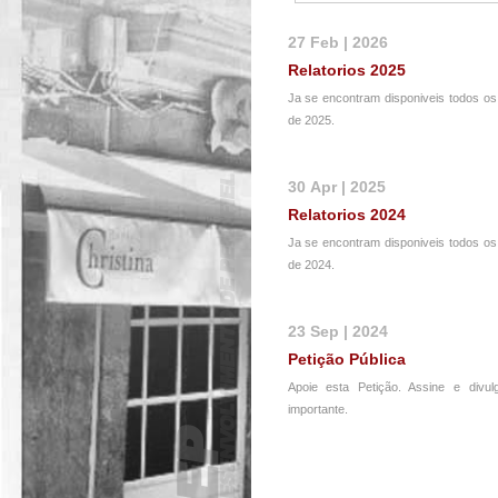
27 Feb | 2026
Relatorios 2025
Ja se encontram disponiveis todos os 
de 2025.
30 Apr | 2025
Relatorios 2024
Ja se encontram disponiveis todos os 
de 2024.
23 Sep | 2024
Petição Pública
Apoie esta Petição. Assine e divu
importante.